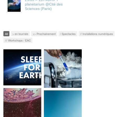
planétarium @Cité des
Sciences (Paris)
All
> en tournée
>> Prochainement
/ Spectacles
// Installations numériques
/// Workshops / EAC