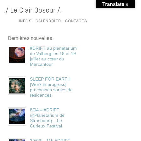
Translate »
./ Le Clair Obscur /.
HOME
INFOS
CALENDRIER
CONTACTS
Dernières nouvelles…
#DRIFT au planétarium
de Valberg les 18 et 19
juillet au cœur du
Mercantour
SLEEP FOR EARTH
[Work in progress]
prochaines sorties de
résidences
8/04 – #DRIFT
@Planétarium de
Strasbourg – Le
Curieux Festival
29/03 – 11h #DRIFT