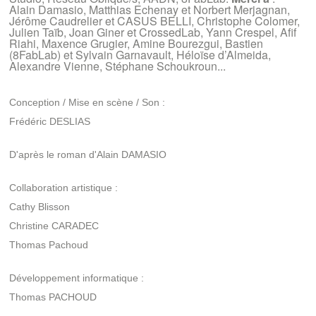
Alain Damasio, Matthias Echenay et Norbert Merjagnan,
Jérôme Caudrelier et CASUS BELLI, Christophe Colomer,
Julien Taïb, Joan Giner et CrossedLab, Yann Crespel, Afif
Riahi, Maxence Grugier, Amine Bourezgui, Bastien
(8FabLab) et Sylvain Garnavault, Héloïse d’Almeida,
Alexandre Vienne, Stéphane Schoukroun...
Conception / Mise en scène / Son :
Frédéric DESLIAS
D'après le roman d'Alain DAMASIO
Collaboration artistique :
Cathy Blisson
Christine CARADEC
Thomas Pachoud
Développement informatique :
Thomas PACHOUD