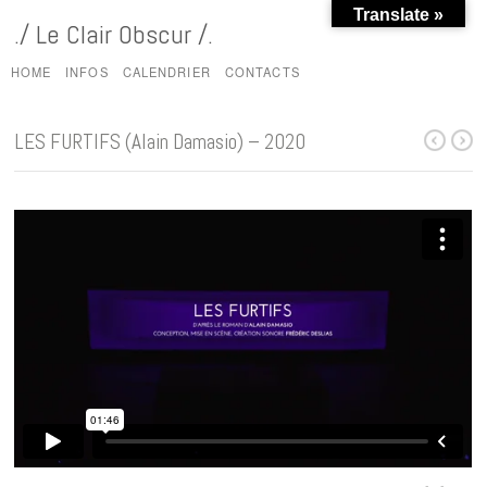
Translate »
./ Le Clair Obscur /.
HOME
INFOS
CALENDRIER
CONTACTS
LES FURTIFS (Alain Damasio) – 2020