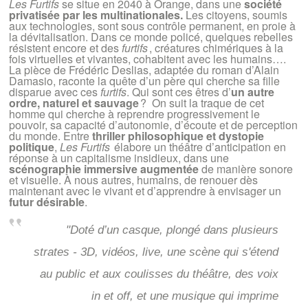
Les Furtifs
se situe en 2040 à Orange, dans une
société
privatisée par les multinationales.
Les citoyens, soumis
aux technologies, sont sous contrôle permanent, en proie à
la dévitalisation. Dans ce monde policé, quelques rebelles
résistent encore et des
furtifs
, créatures chimériques à la
fois virtuelles et vivantes, cohabitent avec les humains….
La pièce de Frédéric Deslias, adaptée du roman d’Alain
Damasio, raconte la quête d’un père qui cherche sa fille
disparue avec ces
furtifs
. Qui sont ces êtres d’
un autre
ordre, naturel et sauvage
? On suit la traque de cet
homme qui cherche à reprendre progressivement le
pouvoir, sa capacité d’autonomie, d’écoute et de perception
du monde. Entre
thriller philosophique et dystopie
politique
,
Les Furtifs
élabore un théâtre d’anticipation en
réponse à un capitalisme insidieux, dans une
scénographie immersive augmentée
de manière sonore
et visuelle. À nous autres, humains, de renouer dès
maintenant avec le vivant et d’apprendre à envisager un
futur désirable
.
"Doté d’un casque, plongé dans plusieurs
strates - 3D, vidéos, live, une scène qui s'étend
au public et aux coulisses du théâtre, des voix
in et off, et une musique qui imprime