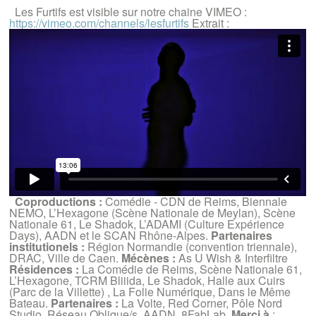
Les Furtifs est visible sur notre chaine VIMEO :
https://vimeo.com/channels/lesfurtifs
Extrait :
Coproductions :
Comédie - CDN de Reims, Biennale
NEMO, L’Hexagone (Scène Nationale de Meylan), Scène
Nationale 61, Le Shadok, L’ADAMI (Culture Expérience
Days), AADN et le SCAN Rhône-Alpes.
Partenaires
institutionels :
Région Normandie (convention triennale),
DRAC, Ville de Caen.
Mécènes :
As U Wish & Interfiltre
Résidences :
La Comédie de Reims, Scène Nationale 61,
L’Hexagone, TCRM Bliiida, Le Shadok, Halle aux Cuirs
(Parc de la Villette) , La Folie Numérique, Dans le Même
Bateau.
Partenaires :
La Volte, Red Corner, Pôle Nord
Studio, Réseau Oblique/s, AADN, 8FabLab.
Merci à
: