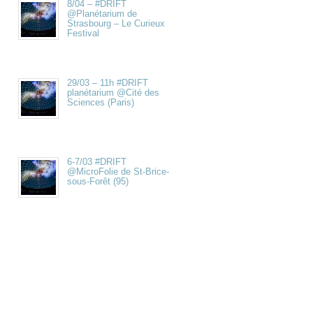
8/04 – #DRIFT
@Planétarium de
Strasbourg – Le Curieux
Festival
29/03 – 11h #DRIFT
planétarium @Cité des
Sciences (Paris)
6-7/03 #DRIFT
@MicroFolie de St-Brice-
sous-Forêt (95)