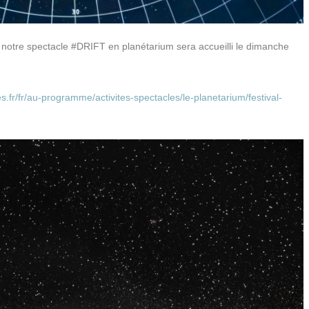
notre spectacle #DRIFT en planétarium sera accueilli le dimanche
s.fr/fr/au-programme/activites-spectacles/le-planetarium/festival-