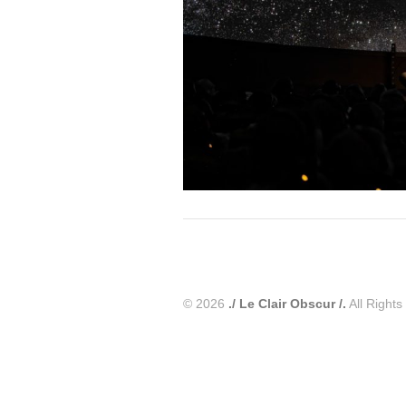
© 2026
./ Le Clair Obscur /.
All Rights