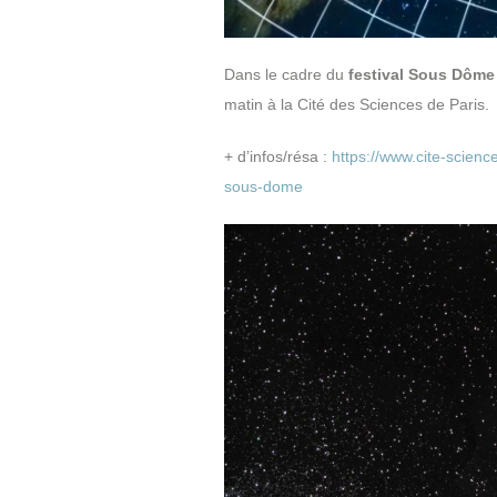
Dans le cadre du
festival Sous Dôme
matin à la Cité des Sciences de Paris.
+ d’infos/résa :
https://www.cite-science
sous-dome