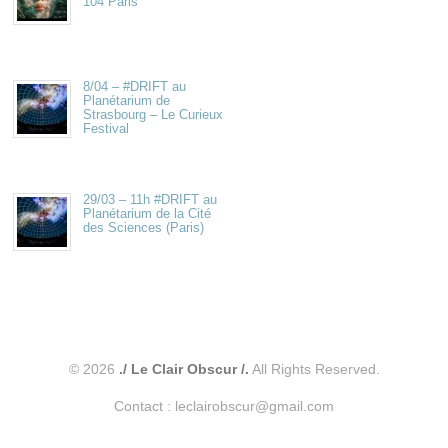
104 Paris
8/04 – #DRIFT au
Planétarium de
Strasbourg – Le Curieux
Festival
29/03 – 11h #DRIFT au
Planétarium de la Cité
des Sciences (Paris)
© 2026
./ Le Clair Obscur /.
All Rights Reserved.
Contact : leclairobscur@gmail.com