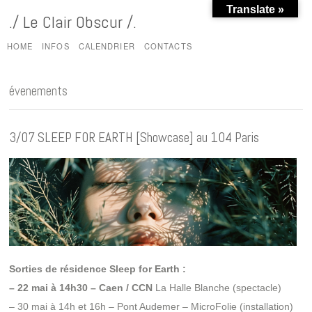
Translate »
./ Le Clair Obscur /.
HOME
INFOS
CALENDRIER
CONTACTS
évenements
3/07 SLEEP FOR EARTH [Showcase] au 104 Paris
Sorties de résidence Sleep for Earth :
– 22 mai à 14h30 – Caen / CCN
La Halle Blanche (spectacle)
– 30 mai à 14h et 16h – Pont Audemer – MicroFolie (installation)