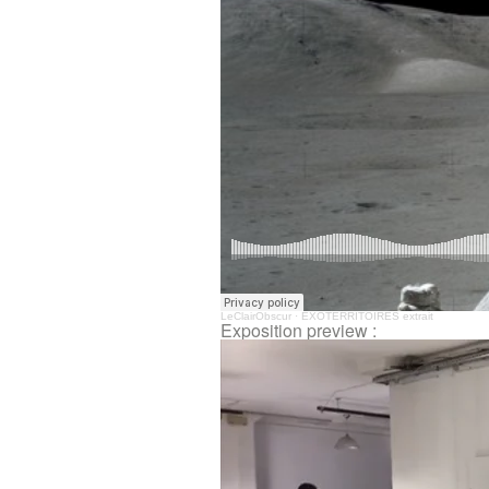
LeClairObscur
·
EXOTERRITOIRES extrait
Exposition preview :