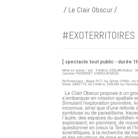
./ Le Clair Obscur /.
#EXOTERRITOIRES 
[ spectacle tout public - durée 1
Mise en scène / son : Frédéric DESLIAS Auteur : N
Caroline FREISSINET (CNRS/LATMOS)
Performeuses : Angie PICT /ou Céline OHREL /ou
Simon GARETTE /ou Frédéric DESLIAS /ou Harmo
Le Clair Obscur propose à un grou
s’embarquer en mission spatiale e
Simulant l'exploration pionnière, l
inconnue, ainsi que d'une refonte d
symbiose ou de parasitisme, trace
l’autre, des espaces du quotidien 
exploraient, en pionniers, de nouve
questionner en creux la Terre et l’
scientifiques, à la recherche de tr
et des situations de mise en abîme