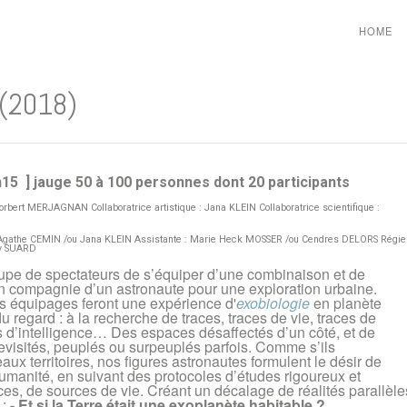
HOME
(2018)
h15 ]
jauge 50 à 100 personnes dont 20 participants
orbert MERJAGNAN Collaboratrice artistique : Jana KLEIN Collaboratrice scientifique :
 Agathe CEMIN /ou Jana KLEIN Assistante : Marie Heck MOSSER /ou Cendres DELORS Régie 
ny SUARD
pe de spectateurs de s’équiper d’une combinaison et de
n compagnie d’un astronaute pour une exploration urbaine.
es équipages feront une expérience d'
exobiologie
en planète
u regard : à la recherche de traces, traces de vie, traces de
s d’intelligence… Des espaces désaffectés d’un côté, et de
revisités, peuplés ou surpeuplés parfois. Comme s’ils
aux territoires, nos figures astronautes formulent le désir de
humanité, en suivant des protocoles d’études rigoureux et
aces, de sources de vie. Créant un décalage de réalités parallèle
 :
- Et si la Terre était une exoplanète habitable ?