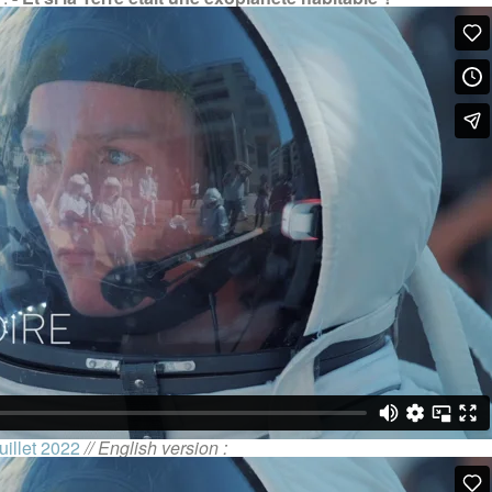
uillet 2022
// English version :