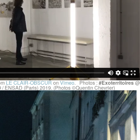
om
LE CLAIR-OBSCUR
on
Vimeo
. Photos :
#Exoterritoires
@
 / ENSAD (Paris) 2019. (Photos ©Quentin Chevrier)