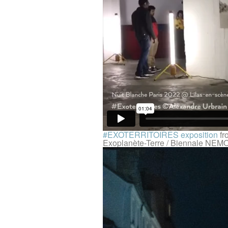
#EXOTERRITOIRES exposition
fr
Exoplanète-Terre / Biennale NEMO