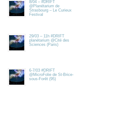
8/04 – #DRIFT
@Planétarium de
Strasbourg – Le Curieux
Festival
29/03 – 11h #DRIFT
planétarium @Cité des
Sciences (Paris)
6-7/03 #DRIFT
@MicroFolie de St-Brice-
sous-Forêt (95)