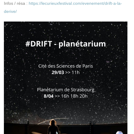
Infos / résa :
https://lecurieuxfestival.com/evenement/drift-a-la-
derive/