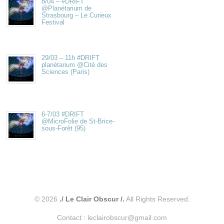
8/04 – #DRIFT
@Planétarium de
Strasbourg – Le Curieux
Festival
29/03 – 11h #DRIFT
planétarium @Cité des
Sciences (Paris)
6-7/03 #DRIFT
@MicroFolie de St-Brice-
sous-Forêt (95)
© 2026
./ Le Clair Obscur /.
All Rights Reserved.
Contact : leclairobscur@gmail.com