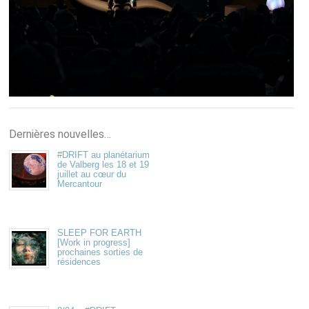
Dernières nouvelles…
#DRIFT au planétarium
de Valberg les 18 et 19
juillet au cœur du
Mercantour
SLEEP FOR EARTH
[Work in progress]
prochaines sorties de
résidences