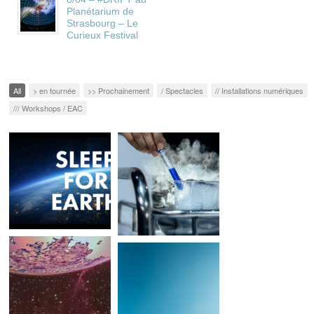
Planétarium de
Strasbourg – Le
Curieux Festival
All
> en tournée
>> Prochainement
/ Spectacles
// Installations numériques
/// Workshops / EAC