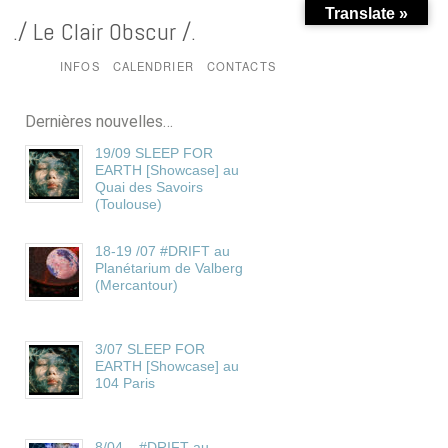
Translate »
./ Le Clair Obscur /.
HOME
INFOS
CALENDRIER
CONTACTS
Dernières nouvelles…
19/09 SLEEP FOR
EARTH [Showcase] au
Quai des Savoirs
(Toulouse)
18-19 /07 #DRIFT au
Planétarium de Valberg
(Mercantour)
3/07 SLEEP FOR
EARTH [Showcase] au
104 Paris
8/04 – #DRIFT au