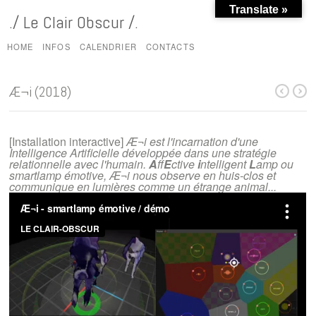
Translate »
./ Le Clair Obscur /.
HOME
INFOS
CALENDRIER
CONTACTS
Æ¬i (2018)
[Installation interactive]
Æ¬i est l'incarnation d'une
Intelligence Artificielle développée dans une stratégie
relationnelle avec l'humain.
A
ff
E
ctive
i
ntelligent
L
amp ou
smartlamp émotive, Æ¬i nous observe en huis-clos et
communique en lumières comme un étrange animal...