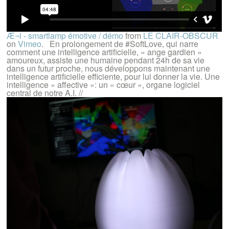
Æ¬i - smartlamp émotive / démo
from
LE CLAIR-OBSCUR
on
Vimeo
. En prolongement de #SoftLove, qui narre
comment une intelligence artificielle, « ange gardien »
amoureux, assiste une humaine pendant 24h de sa vie
dans un futur proche, nous développons maintenant une
intelligence artificielle efficiente, pour lui donner la vie. Une
intelligence « affective »: un « cœur », organe logiciel
central de notre A.I. //