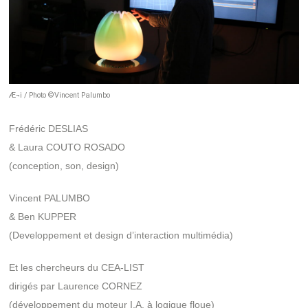
Æ¬i / Photo ©Vincent Palumbo
Frédéric DESLIAS
& Laura COUTO ROSADO
(conception, son, design)
Vincent PALUMBO
& Ben KUPPER
(Developpement et design d’interaction multimédia)
Et les chercheurs du CEA-LIST
dirigés par Laurence CORNEZ
(développement du moteur I.A. à logique floue)