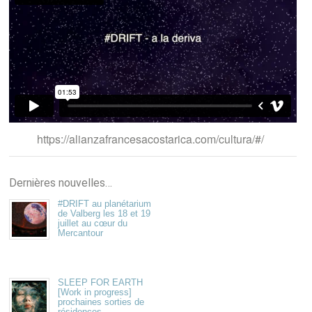
https://alianzafrancesacostarica.com/cultura/#/
Dernières nouvelles…
#DRIFT au planétarium
de Valberg les 18 et 19
juillet au cœur du
Mercantour
SLEEP FOR EARTH
[Work in progress]
prochaines sorties de
résidences