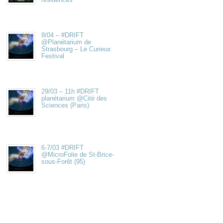
8/04 – #DRIFT
@Planétarium de
Strasbourg – Le Curieux
Festival
29/03 – 11h #DRIFT
planétarium @Cité des
Sciences (Paris)
6-7/03 #DRIFT
@MicroFolie de St-Brice-
sous-Forêt (95)